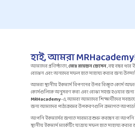
হাই, আমরা MRHacademy
আমাদের প্রতিষ্ঠাতা,
মোঃ রায়হান হোসেন
, বহু বছর ধরে 
বোঝেন এবং অন্যদের সফল হতে সাহায্য করার জন্য উত্সা
আমরা স্থানীয় ইকমার্স বিপণনের উপর বিস্তৃত কোর্স অফার 
কোর্সগুলিকে অনুসরণ করা এবং বোঝা সহজ হওয়ার জন্য ডিজা
MRHacademy
-এ, আমরা আমাদের শিক্ষার্থীদের সবচেয়
জন্য আমাদের পাঠ্যক্রমের উপকরণগুলি ক্রমাগত আপডে
আপনি ইকমার্সের জগতে সবেমাত্র শুরু করছেন বা আপনি 
স্থানীয় ইকমার্স মার্কেটিং যাত্রায় সফল হতে সাহায্য করার জ