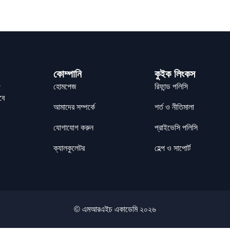
কোম্পানি
কুইক লিংকস
-
হোমপেজ
রিফান্ড পলিসি
বে
আমাদের সম্পর্কে
শর্ত ও নীতিমালা
যোগাযোগ করুন
প্রাইভেসি পলিসি
ক্যালকুলেটর
হেল্প ও সাপোর্ট
© এমআরএইচ একাডেমি ২০২৬