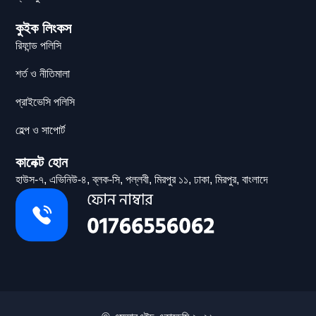
কুইক লিংকস
রিফান্ড পলিসি
শর্ত ও নীতিমালা
প্রাইভেসি পলিসি
হেল্প ও সাপোর্ট
কানেক্ট হোন
হাউস-৭, এভিনিউ-৪, ব্লক-সি, পল্লবী, মিরপুর ১১, ঢাকা, মিরপুর, বাংলাদে