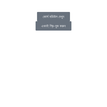
কোর্স মডিউল দেখুন
এখনই প্রি-বুক করুন